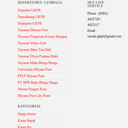
DEPARTEMEN / LEMBAGA
HOT LINE
SERVICE
Deptubin GKPB
Phone : (0361)
Depsakbang GKPB
4422726 /
Deplapem GKPB
4425117
Yayasan Dhyana Pura
Email :
sinode.gkpb@gmail.com
Yayasan Perguruan Kristen Harapan
Yayasan Widya Asih
Yayasan Tabur Tuai Bali
Yayasan Divya Pradana Bakti
Yayasan Maha Bhoga Marga
Universitas Dhyana Pura
PPLP Dhyana Pura
PT. BPR Maha Bhoga Marga
Wisma Nangun Kerti
Dhyana Pura City Hotel
KATEGORIAL
Warga Senior
Kaum Bapak
Kaum Ibu