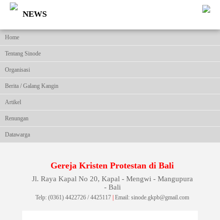
NEWS
Home
Tentang Sinode
Organisasi
Berita / Galang Kangin
Artikel
Renungan
Datawarga
Gereja Kristen Protestan di Bali
Jl. Raya Kapal No 20, Kapal - Mengwi - Mangupura
- Bali
Telp: (0361) 4422726 / 4425117
|
Email: sinode.gkpb@gmail.com