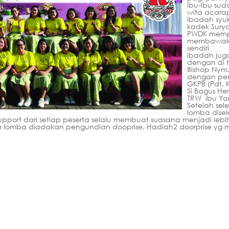
ibu-ibu sud
wita acara
ibadah syuk
kadek Sury
PWDK memp
membawakan 
sendiri
ibadah jug
dengan di 
Bishop Nym
dengan pem
GKPB (Pdt. 
Si Bagus He
TRW ibu Ya
Setelah sel
lomba dise
pport dari setiap peserta selalu membuat suasana menjadi leb
 sela lomba diadakan pengundian dooprise. Hadiah2 doorprise yg