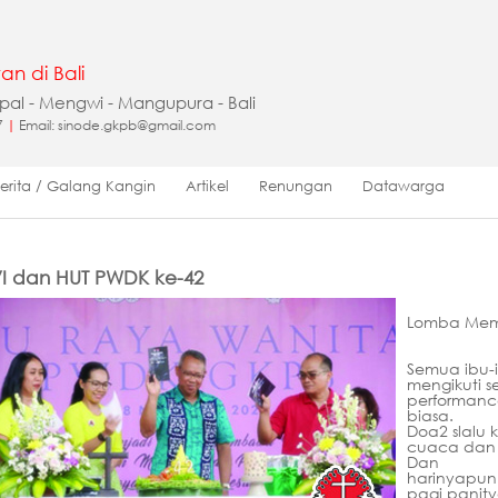
an di Bali
apal - Mengwi - Mangupura - Bali
7
|
Email: sinode.gkpb@gmail.com
Berita / Galang Kangin
Artikel
Renungan
Datawarga
VI dan HUT PWDK ke-42
Lomba Memb
Semua ibu-i
mengikuti s
performance
biasa.
Doa2 slalu 
cuaca dan 
Dan
harinyapun
pagi panit