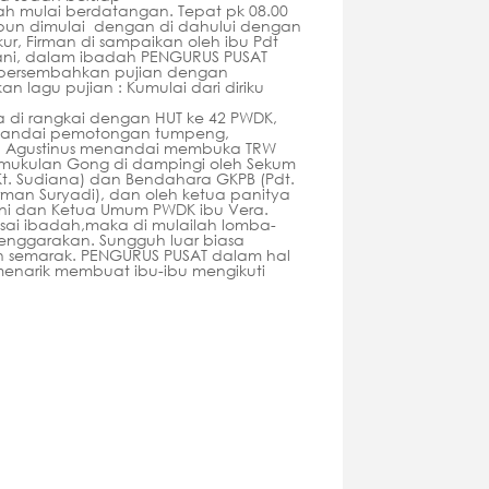
ah mulai berdatangan. Tepat pk 08.00
pun dimulai dengan di dahului dengan
ur, Firman di sampaikan oleh ibu Pdt
ani, dalam ibadah PENGURUS PUSAT
ersembahkan pujian dengan
lagu pujian : Kumulai dari diriku
a di rangkai dengan HUT ke 42 PWDK,
tandai pemotongan tumpeng,
. Agustinus menandai membuka TRW
ukulan Gong di dampingi oleh Sekum
Kt. Sudiana) dan Bendahara GKPB (Pdt.
rman Suryadi), dan oleh ketua panitya
ni dan Ketua Umum PWDK ibu Vera.
esai ibadah,maka di mulailah lomba-
lenggarakan. Sungguh luar biasa
ih semarak. PENGURUS PUSAT dalam hal
 menarik membuat ibu-ibu mengikuti