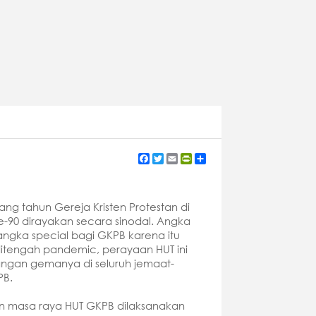
Facebook
Twitter
Email
PrintFriendly
Share
ang tahun Gereja Kristen Protestan di
ke-90 dirayakan secara sinodal. Angka
angka special bagi GKPB karena itu
itengah pandemic, perayaan HUT ini
langan gemanya di seluruh jemaat-
PB.
 masa raya HUT GKPB dilaksanakan