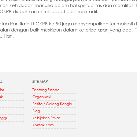
si kehidupan manusia dalam hal spiritualitas dan moralitas. 
KPB diubahkan untuk dapat bertindak adil.
 Ketua Panitia HUT GKPB ke-90 juga menyampaikan terimakasi
jalan dengan baik meskipun dalam keterbatasan yang ada,
“
u Han.
AL
SITE MAP
ior
Tentang Sinode
ak
Organisasi
Berita / Galang Kangin
Blog
inggu
Kebijakan Privasi
Kontak Kami