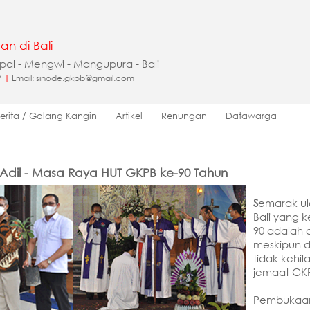
an di Bali
apal - Mengwi - Mangupura - Bali
7
|
Email: sinode.gkpb@gmail.com
Berita / Galang Kangin
Artikel
Renungan
Datawarga
k Adil - Masa Raya HUT GKPB ke-90 Tahun
S
emarak ul
Bali yang 
90 adalah 
meskipun d
tidak kehi
jemaat GK
Pembukaan