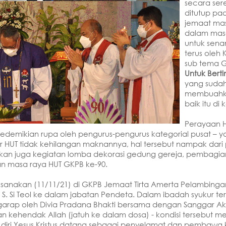
secara ser
ditutup pa
jemaat mas
dalam masa
untuk sena
terus oleh 
sub tema 
Untuk Berti
yang sudah
membuahka
baik itu d
Perayaan HU
sedemikian rupa oleh pengurus-pengurus kategorial pusat – 
 HUT tidak kehilangan maknannya, hal tersebut nampak dari pa
lakukan juga kegiatan lomba dekorasi gedung gereja, pemb
an masa raya HUT GKPB ke-90.
aksanakan (11/11/21) di GKPB Jemaat Tirta Amerta Pelambin
i, S. Si Teol ke dalam jabatan Pendeta. Dalam ibadah syukur 
digarap oleh Divia Pradana Bhakti bersama dengan Sanggar 
 kehendak Allah (jatuh ke dalam dosa) - kondisi tersebut 
am diri Yesus Kristus datang sebagai penyelamat dan pembawa ke