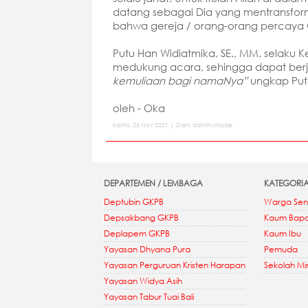
datang sebagai Dia yang mentransforma
bahwa gereja / orang-orang percaya G
Putu Han Widiatmika, SE., MM. selaku
medukung acara, sehingga dapat ber
kemuliaan bagi namaNya”
ungkap Put
oleh - Oka
kamis, 25 Nov 2021 | Oleh: admin sinode
DEPARTEMEN / LEMBAGA
KATEGORI
Deptubin GKPB
Warga Sen
Depsakbang GKPB
Kaum Bap
Deplapem GKPB
Kaum Ibu
Yayasan Dhyana Pura
Pemuda
Yayasan Perguruan Kristen Harapan
Sekolah M
Yayasan Widya Asih
Yayasan Tabur Tuai Bali