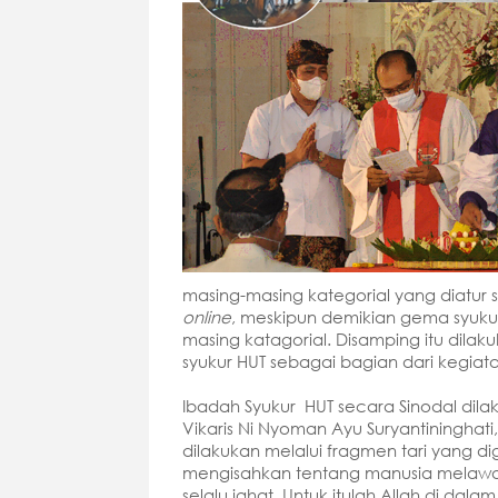
masing-masing kategorial yang diatur 
online
, meskipun demikian gema syukur
masing katagorial. Disamping itu di
syukur HUT sebagai bagian dari kegiat
Ibadah Syukur HUT secara Sinodal dil
Vikaris Ni Nyoman Ayu Suryantininghat
dilakukan melalui fragmen tari yang 
mengisahkan tentang manusia melawan
selalu jahat. Untuk itulah Allah di dal