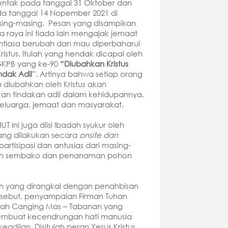
entak pada tanggal 31 Oktober dan
da tanggal 14 Nopember 2021 di
ing-masing. Pesan yang disampikan
 raya ini tiada lain mengajak jemaat
ntiasa berubah dan mau diperbaharui
Kristus. Itulah yang hendak dicapai oleh
GKPB yang ke-90
“Diubahkan Kristus
ndak Adil
”. Artinya bahwa setiap orang
 diubahkan oleh Kristus akan
n tindakan adil dalam kehidupannya,
i keluarga, jemaat dan masyarakat.
T ini juga diisi Ibadah syukur oleh
yang dilakukan secara
onsite dan
rtisipasi dan antusias dari masing-
agian sembako dan penanaman pohon
gan yang dirangkai dengan penahbisan
tersebut, penyampaian Firman Tuhan
Akah Canging Mas – Tabanan yang
membuat kecendrungan hati manusia
adilan. Disitulah peran Yesus Kristus