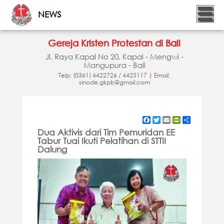
NEWS
Gereja Kristen Protestan di Bali
Jl. Raya Kapal No 20, Kapal - Mengwi -
Mangupura - Bali
Telp: (0361) 4422726 / 4425117
|
Email:
sinode.gkpb@gmail.com
Facebook
Twitter
Email
PrintFriendly
Share
Dua Aktivis dari Tim Pemuridan EE
Tabur Tuai Ikuti Pelatihan di STTII
Dalung