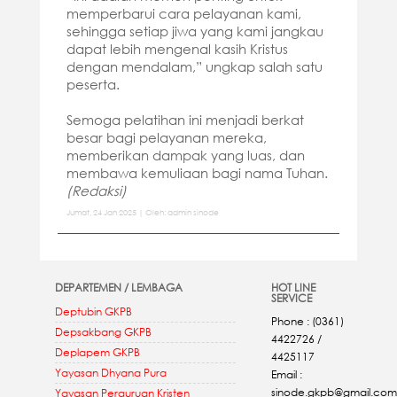
memperbarui cara pelayanan kami,
sehingga setiap jiwa yang kami jangkau
dapat lebih mengenal kasih Kristus
dengan mendalam,” ungkap salah satu
peserta.
Semoga pelatihan ini menjadi berkat
besar bagi pelayanan mereka,
memberikan dampak yang luas, dan
membawa kemuliaan bagi nama Tuhan.
(Redaksi)
Jumat, 24 Jan 2025 | Oleh: admin sinode
DEPARTEMEN / LEMBAGA
HOT LINE
SERVICE
Deptubin GKPB
Phone : (0361)
Depsakbang GKPB
4422726 /
Deplapem GKPB
4425117
Yayasan Dhyana Pura
Email :
sinode.gkpb@gmail.com
Yayasan Perguruan Kristen