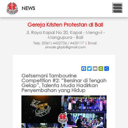
NEWS
Gereja Kristen Protestan di Bali
Jl. Raya Kapal No 20, Kapal - Mengwi -
Mangupura - Bali
Telp: (0361) 4422726 / 4425117
|
Email:
sinode.gkpb@gmail.com
Facebook
Twitter
Email
PrintFriendly
Share
Getsemani Tambourine
Competition #2: “Bersinar di Tengah
Gelap”, Talenta Muda Hadirkan
Penyembahan yang Hidup