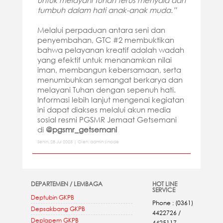
tumbuh dalam hati anak-anak muda.”
Melalui perpaduan antara seni dan
penyembahan, GTC #2 membuktikan
bahwa pelayanan kreatif adalah wadah
yang efektif untuk menanamkan nilai
iman, membangun kebersamaan, serta
menumbuhkan semangat berkarya dan
melayani Tuhan dengan sepenuh hati.
Informasi lebih lanjut mengenai kegiatan
ini dapat diakses melalui akun media
sosial resmi PGSMR Jemaat Getsemani
di
@pgsmr_getsemani
Senin, 28 Jul 2025 | Oleh: admin sinode
DEPARTEMEN / LEMBAGA
HOT LINE
SERVICE
Deptubin GKPB
Phone : (0361)
Depsakbang GKPB
4422726 /
Deplapem GKPB
4425117