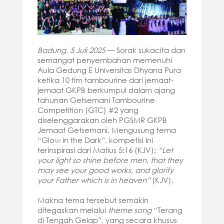
Badung, 5 Juli 2025
— Sorak sukacita dan
semangat penyembahan memenuhi
Aula Gedung E Universitas Dhyana Pura
ketika 10 tim tambourine dari jemaat-
jemaat GKPB berkumpul dalam ajang
tahunan Getsemani Tambourine
Competition (GTC) #2 yang
diselenggarakan oleh PGSMR GKPB
Jemaat Getsemani. Mengusung tema
“Glow in the Dark”, kompetisi ini
terinspirasi dari Matius 5:16 (KJV):
“Let
your light so shine before men, that they
may see your good works, and glorify
your Father which is in heaven”
(KJV).
Makna tema tersebut semakin
ditegaskan melalui
theme song
“Terang
di Tengah Gelap”, yang secara khusus