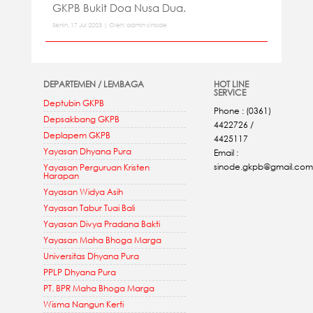
GKPB Bukit Doa Nusa Dua.
Senin, 17 Jul 2023 | Oleh: admin sinode
DEPARTEMEN / LEMBAGA
HOT LINE
SERVICE
Deptubin GKPB
Phone : (0361)
Depsakbang GKPB
4422726 /
Deplapem GKPB
4425117
Yayasan Dhyana Pura
Email :
sinode.gkpb@gmail.com
Yayasan Perguruan Kristen
Harapan
Yayasan Widya Asih
Yayasan Tabur Tuai Bali
Yayasan Divya Pradana Bakti
Yayasan Maha Bhoga Marga
Universitas Dhyana Pura
PPLP Dhyana Pura
PT. BPR Maha Bhoga Marga
Wisma Nangun Kerti