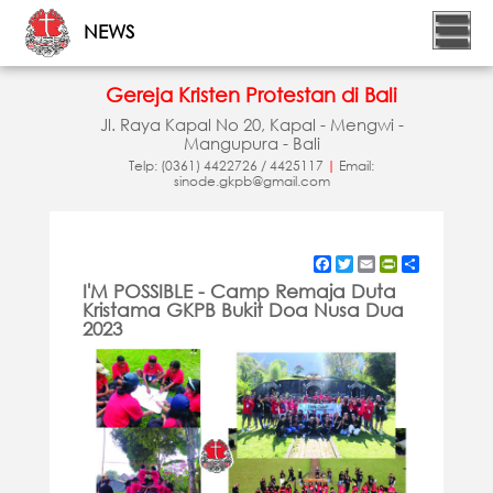
NEWS
Gereja Kristen Protestan di Bali
Jl. Raya Kapal No 20, Kapal - Mengwi -
Mangupura - Bali
Telp: (0361) 4422726 / 4425117
|
Email:
sinode.gkpb@gmail.com
Facebook
Twitter
Email
PrintFriendly
Share
I'M POSSIBLE - Camp Remaja Duta
Kristama GKPB Bukit Doa Nusa Dua
2023