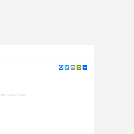
Facebook
Twitter
Email
PrintFriendly
Share
| Oleh: admin sinode