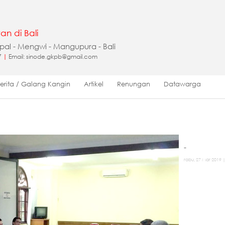
an di Bali
apal - Mengwi - Mangupura - Bali
7
|
Email: sinode.gkpb@gmail.com
Berita / Galang Kangin
Artikel
Renungan
Datawarga
-
rabu, 27 Mar 2019 