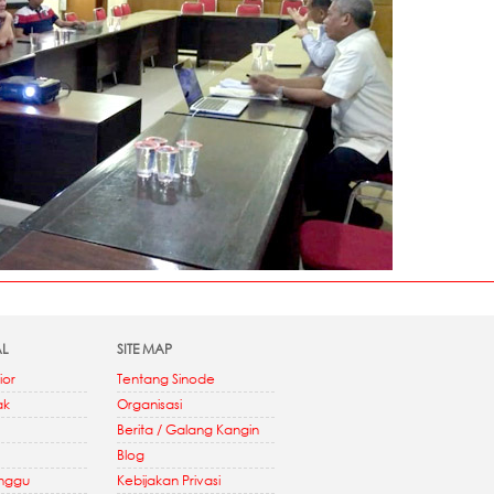
AL
SITE MAP
ior
Tentang Sinode
ak
Organisasi
Berita / Galang Kangin
Blog
inggu
Kebijakan Privasi