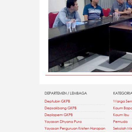
DEPARTEMEN / LEMBAGA
KATEGORI
Deptubin GKPB
Warga Sen
Depsakbang GKPB
Kaum Bap
Deplapem GKPB
Kaum Ibu
Yayasan Dhyana Pura
Pemuda
Yayasan Perguruan Kristen Harapan
Sekolah M