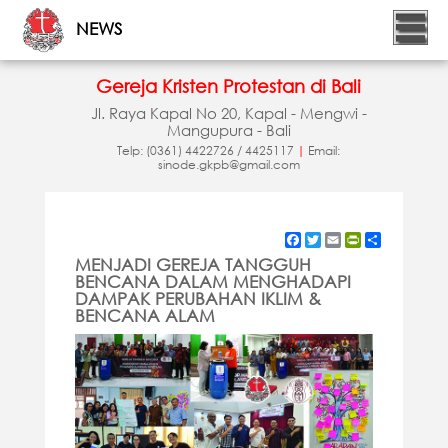
NEWS
Gereja Kristen Protestan di Bali
Jl. Raya Kapal No 20, Kapal - Mengwi -
Mangupura - Bali
Telp: (0361) 4422726 / 4425117
|
Email:
sinode.gkpb@gmail.com
Facebook
Twitter
Email
PrintFriendly
Share
MENJADI GEREJA TANGGUH
BENCANA DALAM MENGHADAPI
DAMPAK PERUBAHAN IKLIM &
BENCANA ALAM