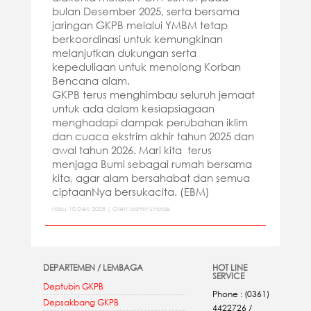
bulan Desember 2025, serta bersama
jaringan GKPB melalui YMBM tetap
berkoordinasi untuk kemungkinan
melanjutkan dukungan serta
kepeduliaan untuk menolong Korban
Bencana alam.
GKPB terus menghimbau seluruh jemaat
untuk ada dalam kesiapsiagaan
menghadapi dampak perubahan iklim
dan cuaca ekstrim akhir tahun 2025 dan
awal tahun 2026. Mari kita terus
menjaga Bumi sebagai rumah bersama
kita, agar alam bersahabat dan semua
ciptaanNya bersukacita. (EBM)
rabu, 10 Dec 2025 | Oleh: admin sinode
DEPARTEMEN / LEMBAGA
HOT LINE
SERVICE
Deptubin GKPB
Phone : (0361)
Depsakbang GKPB
4422726 /