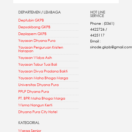
DEPARTEMEN / LEMBAGA
HOT LINE
SERVICE
Deptubin GKPB
Phone : (0361)
Depsakbang GKPB
4422726 /
Deplapem GKPB
4425117
Yayasan Dhyana Pura
Email :
sinode.gkpb@gmail.com
Yayasan Perguruan Kristen
Harapan
Yayasan Widya Asih
Yayasan Tabur Tuai Bali
Yayasan Divya Pradana Bakti
Yayasan Maha Bhoga Marga
Universitas Dhyana Pura
PPLP Dhyana Pura
PT. BPR Maha Bhoga Marga
Wisma Nangun Kerti
Dhyana Pura City Hotel
KATEGORIAL
Warga Senior