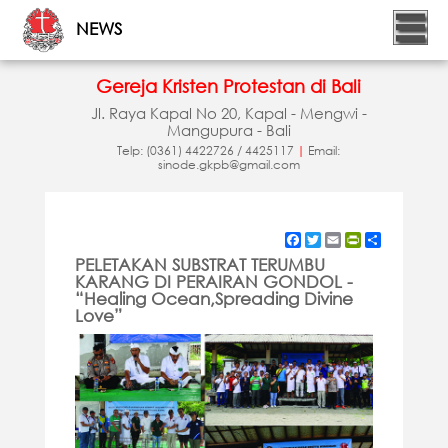
NEWS
Gereja Kristen Protestan di Bali
Jl. Raya Kapal No 20, Kapal - Mengwi -
Mangupura - Bali
Telp: (0361) 4422726 / 4425117
|
Email:
sinode.gkpb@gmail.com
Facebook
Twitter
Email
PrintFriendly
Share
PELETAKAN SUBSTRAT TERUMBU
KARANG DI PERAIRAN GONDOL -
“Healing Ocean,Spreading Divine
Love”