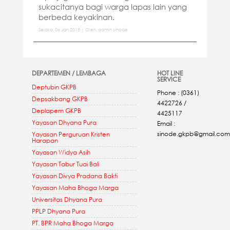
sukacitanya bagi warga lapas lain yang
berbeda keyakinan.
Selasa, 06 Jan 2015 | Oleh: admin sinode
DEPARTEMEN / LEMBAGA
HOT LINE
SERVICE
Deptubin GKPB
Phone : (0361)
Depsakbang GKPB
4422726 /
Deplapem GKPB
4425117
Yayasan Dhyana Pura
Email :
sinode.gkpb@gmail.com
Yayasan Perguruan Kristen
Harapan
Yayasan Widya Asih
Yayasan Tabur Tuai Bali
Yayasan Divya Pradana Bakti
Yayasan Maha Bhoga Marga
Universitas Dhyana Pura
PPLP Dhyana Pura
PT. BPR Maha Bhoga Marga