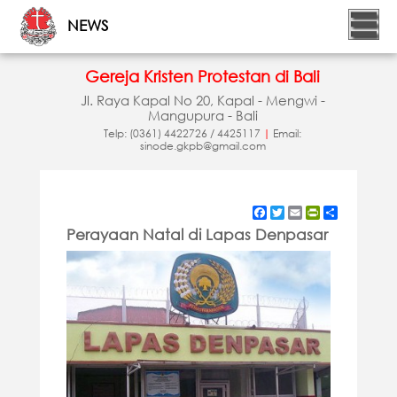
NEWS
Gereja Kristen Protestan di Bali
Jl. Raya Kapal No 20, Kapal - Mengwi -
Mangupura - Bali
Telp: (0361) 4422726 / 4425117
|
Email:
sinode.gkpb@gmail.com
Facebook
Twitter
Email
PrintFriendly
Share
Perayaan Natal di Lapas Denpasar