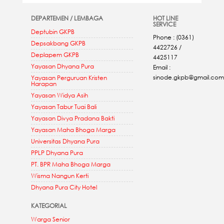
DEPARTEMEN / LEMBAGA
HOT LINE
SERVICE
Deptubin GKPB
Phone : (0361)
Depsakbang GKPB
4422726 /
Deplapem GKPB
4425117
Yayasan Dhyana Pura
Email :
sinode.gkpb@gmail.com
Yayasan Perguruan Kristen
Harapan
Yayasan Widya Asih
Yayasan Tabur Tuai Bali
Yayasan Divya Pradana Bakti
Yayasan Maha Bhoga Marga
Universitas Dhyana Pura
PPLP Dhyana Pura
PT. BPR Maha Bhoga Marga
Wisma Nangun Kerti
Dhyana Pura City Hotel
KATEGORIAL
Warga Senior