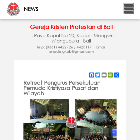
NEWS
Gereja Kristen Protestan di Bali
Jl. Raya Kapal No 20, Kapal - Mengwi -
Mangupura - Bali
Telp: (0361) 4422726 / 4425117
|
Email:
sinode.gkpb@gmail.com
Facebook
Twitter
Email
PrintFriendly
Share
Retreat Pengurus Persekutuan
Pemuda Kristiyasa Pusat dan
Wilayah