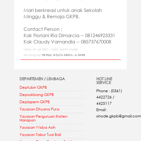
Mari berkreasi untuk anak Sekolah
Minggu & Remaja GKPB.
Contact Person :
Kak Floriani Ria Dimarcia --
081246923331
Kak Claudy Varnandia --
085737670008
kamis, 29 Apr 2021 | Oleh: admin sinode
disunting dari
FB PGSMR DUTA KRISTAMA GKPB
DEPARTEMEN / LEMBAGA
HOT LINE
SERVICE
Deptubin GKPB
Phone : (0361)
Depsakbang GKPB
4422726 /
Deplapem GKPB
4425117
Yayasan Dhyana Pura
Email :
sinode.gkpb@gmail.com
Yayasan Perguruan Kristen
Harapan
Yayasan Widya Asih
Yayasan Tabur Tuai Bali