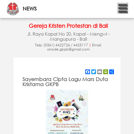
NEWS
Gereja Kristen Protestan di Bali
Jl. Raya Kapal No 20, Kapal - Mengwi -
Mangupura - Bali
Telp: (0361) 4422726 / 4425117
|
Email:
sinode.gkpb@gmail.com
Facebook
Twitter
Email
PrintFriendly
Share
Sayembara Cipta Lagu Mars Duta
Kristama GKPB