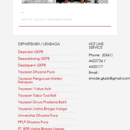
-
Senin, 09 May 2016 | Oleh: admin sinode
DEPARTEMEN / LEMBAGA
HOT LINE
SERVICE
Deptubin GKPB
Phone : (0361)
Depsakbang GKPB
4422726 /
Deplapem GKPB
4425117
Yayasan Dhyana Pura
Email :
sinode.gkpb@gmail.com
Yayasan Perguruan Kristen
Harapan
Yayasan Widya Asih
Yayasan Tabur Tuai Bali
Yayasan Divya Pradana Bakti
Yayasan Maha Bhoga Marga
Universitas Dhyana Pura
PPLP Dhyana Pura
PT. BPR Maha Bhoga Marga