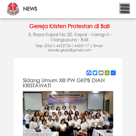
NEWS
Gereja Kristen Protestan di Bali
Jl. Raya Kapal No 20, Kapal - Mengwi -
Mangupura - Bali
Telp: (0361) 4422726 / 4425117
|
Email:
sinode.gkpb@gmail.com
Facebook
Twitter
Email
PrintFriendly
Share
Sidang Umum XIII PW GKPB DIAN
KRISTAWATI