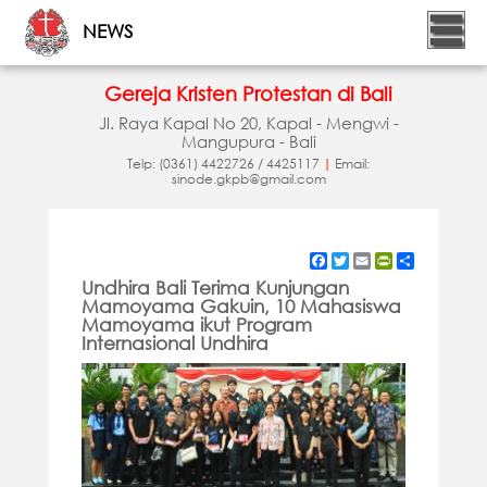
NEWS
Gereja Kristen Protestan di Bali
Jl. Raya Kapal No 20, Kapal - Mengwi -
Mangupura - Bali
Telp: (0361) 4422726 / 4425117
|
Email:
sinode.gkpb@gmail.com
Facebook
Twitter
Email
PrintFriendly
Share
Undhira Bali Terima Kunjungan
Mamoyama Gakuin, 10 Mahasiswa
Mamoyama ikut Program
Internasional Undhira