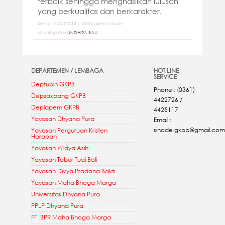
terbaik sehingga menghasilkan lulusan
yang berkualitas dan berkarakter.
Senin, 12 Oct 2015 | Oleh: admin sinode
disunting dari
UNDHIRA BALI
DEPARTEMEN / LEMBAGA
HOT LINE
SERVICE
Deptubin GKPB
Phone : (0361)
Depsakbang GKPB
4422726 /
Deplapem GKPB
4425117
Yayasan Dhyana Pura
Email :
sinode.gkpb@gmail.com
Yayasan Perguruan Kristen
Harapan
Yayasan Widya Asih
Yayasan Tabur Tuai Bali
Yayasan Divya Pradana Bakti
Yayasan Maha Bhoga Marga
Universitas Dhyana Pura
PPLP Dhyana Pura
PT. BPR Maha Bhoga Marga