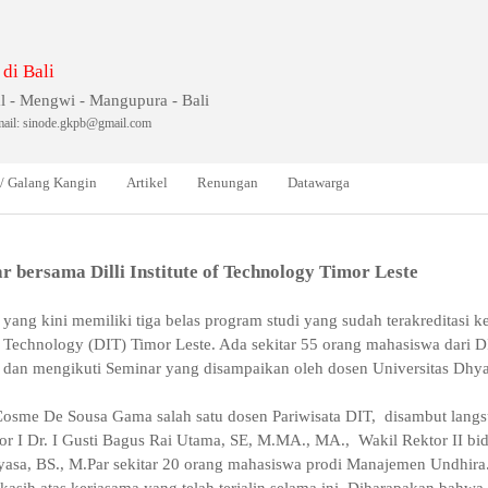
 di Bali
l - Mengwi - Mangupura - Bali
ail: sinode.gkpb@gmail.com
 / Galang Kangin
Artikel
Renungan
Datawarga
r bersama Dilli Institute of Technology Timor Leste
yang kini memiliki tiga belas program studi yang sudah terakreditasi
f Technology (DIT) Timor Leste. Ada sekitar 55 orang mahasiswa dari 
 dan mengikuti Seminar yang disampaikan oleh dosen Universitas Dhya
Cosme De Sousa Gama salah satu dosen Pariwisata DIT, disambut langs
or I Dr. I Gusti Bagus Rai Utama, SE, M.MA., MA., Wakil Rektor II bi
Suyasa, BS., M.Par sekitar 20 orang mahasiswa prodi Manajemen Undhira
sih atas kerjasama yang telah terjalin selama ini. Diharapakan bahwa