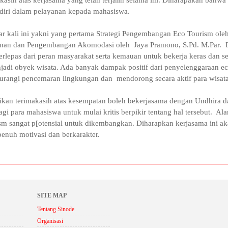
 diri dalam pelayanan kepada mahasiswa.
r kali ini yakni yang pertama Strategi Pengembangan Eco Tourism ole
an dan Pengembangan Akomodasi oleh Jaya Pramono, S.Pd. M.Par. D
terlepas dari peran masyarakat serta kemauan untuk bekerja keras dan
adi obyek wisata. Ada banyak dampak positif dari penyelenggaraan 
gurangi pencemaran lingkungan dan mendorong secara aktif para wisata
n terimakasih atas kesempatan boleh bekerjasama dengan Undhira da
gi para mahasiswa untuk mulai kritis berpikir tentang hal tersebut. A
m sangat p[otensial untuk dikembangkan. Diharapkan kerjasama ini ak
enuh motivasi dan berkarakter.
SITE MAP
Tentang Sinode
Organisasi