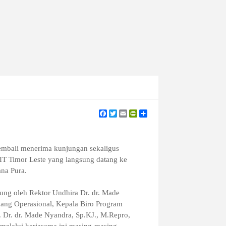
Facebook
Twitter
Email
PrintFriendly
Share
 kembali menerima kunjungan sekaligus
DIT Timor Leste yang langsung datang ke
na Pura.
ung oleh Rektor Undhira Dr. dr. Made
dang Operasional, Kepala Biro Program
. Dr. dr. Made Nyandra, Sp.KJ., M.Repro,
 melalui kerjasama ini masing-masing