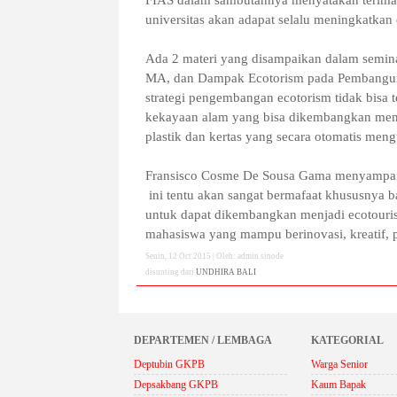
universitas akan adapat selalu meningkatkan
Ada 2 materi yang disampaikan dalam semina
MA, dan Dampak Ecotorism pada Pembangun
strategi pengembangan ecotorism tidak bisa 
kekayaan alam yang bisa dikembangkan menj
plastik dan kertas yang secara otomatis men
Fransisco Cosme De Sousa Gama menyampaika
ini tentu akan sangat bermafaat khususnya ba
untuk dapat dikembangkan menjadi ecotouris
mahasiswa yang mampu berinovasi, kreatif, p
Senin, 12 Oct 2015 | Oleh: admin sinode
disunting dari
UNDHIRA BALI
DEPARTEMEN / LEMBAGA
KATEGORIAL
Deptubin GKPB
Warga Senior
Depsakbang GKPB
Kaum Bapak