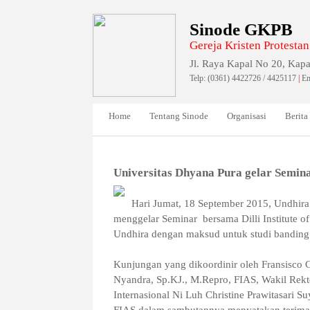
Sinode GKPB
Gereja Kristen Protestan
Jl. Raya Kapal No 20, Kapa
Telp: (0361) 4422726 / 4425117
|
Em
Home
Tentang Sinode
Organisasi
Berita
Universitas Dhyana Pura gelar Semina
Hari Jumat, 18 September 2015, Undhira 
menggelar Seminar bersama Dilli Institute o
Undhira dengan maksud untuk studi banding
Kunjungan yang dikoordinir oleh Fransisco 
Nyandra, Sp.KJ., M.Repro, FIAS, Wakil Rekt
Internasional Ni Luh Christine Prawitasari 
FIAS dalam sambutannya menyatakan terimaka