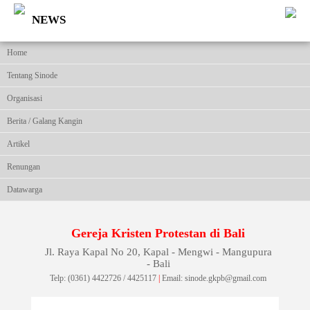
NEWS
Home
Tentang Sinode
Organisasi
Berita / Galang Kangin
Artikel
Renungan
Datawarga
Gereja Kristen Protestan di Bali
Jl. Raya Kapal No 20, Kapal - Mengwi - Mangupura
- Bali
Telp: (0361) 4422726 / 4425117
|
Email: sinode.gkpb@gmail.com